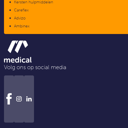
Kersten hulpmiddelen
Careflex
Advizo
Ambinex
Volg ons op social media