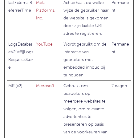
lastExternalR
Meta
Achterhaalt op welke
Permane
eferrerTime
Platforms,
wijze de gebruiker naar
nt
Inc.
de website is gekomen
door zijn laatste URL-
adres te registreren.
LogsDatabas
YouTube
Wordt gebruikt om de
Permane
eV2:V#||Logs
interactie van
nt
RequestsStor
gebruikers met
e
embedded inhoud bij
te houden.
MR [x2]
Microsoft
Gebruikt om
7 dagen
bezoekers op
meerdere websites te
volgen, om relevante
advertenties te
presenteren op basis
van de voorkeuren van