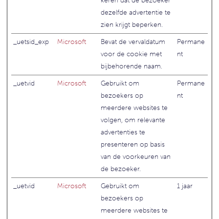
keren dat de bezoeker
dezelfde advertentie te
zien krijgt beperken.
_uetsid_exp
Microsoft
Bevat de vervaldatum
Permane
voor de cookie met
nt
bijbehorende naam.
_uetvid
Microsoft
Gebruikt om
Permane
bezoekers op
nt
meerdere websites te
volgen, om relevante
advertenties te
presenteren op basis
van de voorkeuren van
de bezoeker.
_uetvid
Microsoft
Gebruikt om
1 jaar
bezoekers op
meerdere websites te