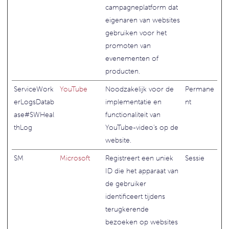
campagneplatform dat
eigenaren van websites
gebruiken voor het
promoten van
evenementen of
producten.
ServiceWork
YouTube
Noodzakelijk voor de
Permane
erLogsDatab
implementatie en
nt
ase#SWHeal
functionaliteit van
thLog
YouTube-video's op de
website.
SM
Microsoft
Registreert een uniek
Sessie
ID die het apparaat van
de gebruiker
identificeert tijdens
terugkerende
bezoeken op websites