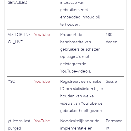
SENABLED
interactie van
gebruikers met
embedded inhoud bij
te houden.
VISITOR_INF
YouTube
Probeert de
180
O1_LIVE
bandbreedte van
dagen
gebruikers te schatten
op pagina's met
geïntegreerde
YouTube-video's.
YSC
YouTube
Registreert een unieke
Sessie
ID om statistieken bij te
houden van welke
video's van YouTube de
gebruiker heeft gezien.
yt-icons-last-
YouTube
Noodzakelijk voor de
Permane
purged
implementatie en
nt