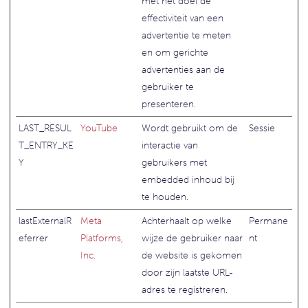
met het doel de
effectiviteit van een
advertentie te meten
en om gerichte
advertenties aan de
gebruiker te
presenteren.
LAST_RESUL
YouTube
Wordt gebruikt om de
Sessie
T_ENTRY_KE
interactie van
Y
gebruikers met
embedded inhoud bij
te houden.
lastExternalR
Meta
Achterhaalt op welke
Permane
eferrer
Platforms,
wijze de gebruiker naar
nt
Inc.
de website is gekomen
door zijn laatste URL-
adres te registreren.