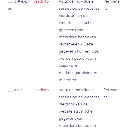
_li_id.#.expir
Leadinfo
Volgt de individuele
Permane
es
sessies op de websites,
nt
hierdoor kan de
website statistische
gegevens van
meerdere bezoeken
verzamelen - Deze
gegevens kunnen ook
worden gebruikt om
leads voor
marketingdoeleinden
te creëren.
_li_ses.#
Leadinfo
Volgt de individuele
Permane
sessies op de websites,
nt
hierdoor kan de
website statistische
gegevens van
meerdere bezoeken