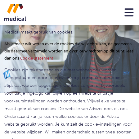
Cookiestatement
Medical maakt gebruik van cookies.
Als je meer wilt weten over de cookies die wij gebruiken, de gegevens
die daarmee verzameld worden en over jouw rechten op dit punt, lees
dan ons
Cookie Statement.
Cookies zijn tekstbestandjes die met webpagina’s worden
meegestuurd en door je browser op je computer of mobiele
apparaat worden opgeslagen. Cookies zorgen er bijvoorbeeld
voor dat je ingelogd kan blijven op een website of dat je
voorkeursinstellingen worden onthouden. Vrijwel elke website
maakt gebruik van cookies. De website van Advizo. doet dit ook.
Onderstaand kun je lezen welke cookies er door de Advizo
website gebruikt worden. Je kunt zelf de cookie-instellingen voor
de website wijzigen. Wij maken onderscheid tussen twee soorten