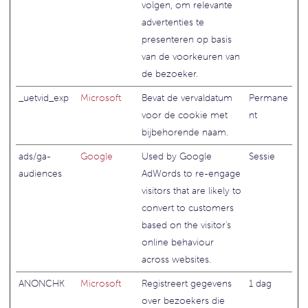
volgen, om relevante
advertenties te
presenteren op basis
van de voorkeuren van
de bezoeker.
_uetvid_exp
Microsoft
Bevat de vervaldatum
Permane
voor de cookie met
nt
bijbehorende naam.
ads/ga-
Google
Used by Google
Sessie
audiences
AdWords to re-engage
visitors that are likely to
convert to customers
based on the visitor's
online behaviour
across websites.
ANONCHK
Microsoft
Registreert gegevens
1 dag
over bezoekers die