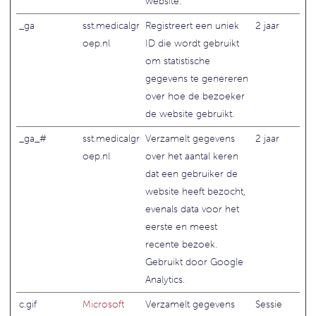
website.
_ga
sst.medicalgr
Registreert een uniek
2 jaar
oep.nl
ID die wordt gebruikt
om statistische
gegevens te genereren
over hoe de bezoeker
de website gebruikt.
_ga_#
sst.medicalgr
Verzamelt gegevens
2 jaar
oep.nl
over het aantal keren
dat een gebruiker de
website heeft bezocht,
evenals data voor het
eerste en meest
recente bezoek.
Gebruikt door Google
Analytics.
c.gif
Microsoft
Verzamelt gegevens
Sessie