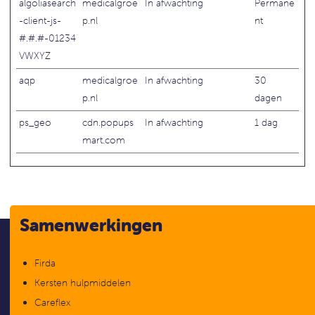
algoliasearch
medicalgroe
In afwachting
Permane
-client-js-
p.nl
nt
#.#.#-01234
VWXYZ
aqp
medicalgroe
In afwachting
30
p.nl
dagen
ps_geo
cdn.popups
In afwachting
1 dag
mart.com
Samenwerkingen
Firda
Kersten hulpmiddelen
Careflex