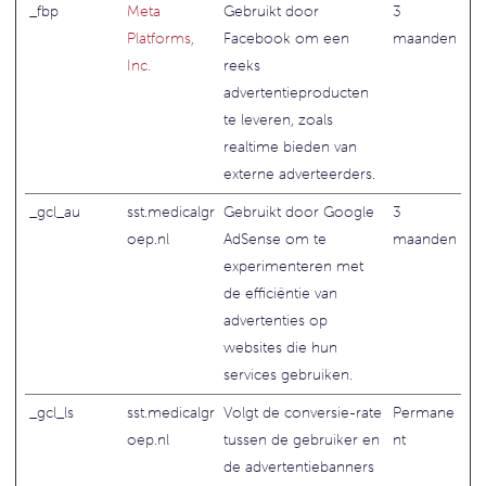
_fbp
Meta
Gebruikt door
3
Platforms,
Facebook om een
maanden
Inc.
reeks
advertentieproducten
te leveren, zoals
realtime bieden van
externe adverteerders.
_gcl_au
sst.medicalgr
Gebruikt door Google
3
oep.nl
AdSense om te
maanden
experimenteren met
de efficiëntie van
advertenties op
websites die hun
services gebruiken.
_gcl_ls
sst.medicalgr
Volgt de conversie-rate
Permane
oep.nl
tussen de gebruiker en
nt
de advertentiebanners