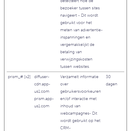
detecteert hoe de
bezoeker tussen sites
navigeert - Dit wordt
gebruikt voor het
meten van advertentie-
inspanningen en
vergemakkelijkt de
betaling van
verwijzingskosten
tussen websites.
prism_# [x2]
diffuser-
Verzamelt informatie
30
cdn.app-
over
dagen
us1.com
gebruikersvoorkeuren
prism.app-
en/of interactie met
us1.com
inhoud van
webcampagnes- Dit
wordt gebruikt op het
CRM-