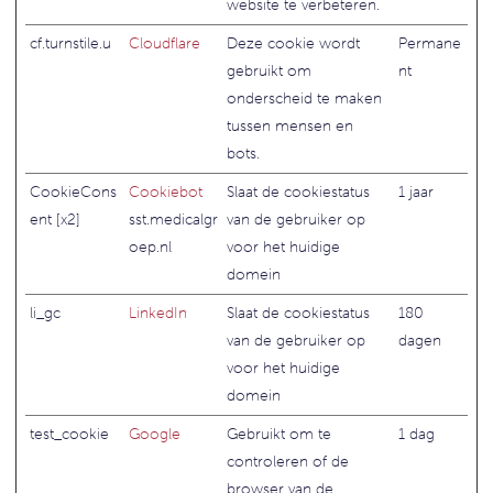
website te verbeteren.
cf.turnstile.u
Cloudflare
Deze cookie wordt
Permane
gebruikt om
nt
onderscheid te maken
tussen mensen en
bots.
CookieCons
Cookiebot
Slaat de cookiestatus
1 jaar
ent [x2]
sst.medicalgr
van de gebruiker op
oep.nl
voor het huidige
domein
li_gc
LinkedIn
Slaat de cookiestatus
180
van de gebruiker op
dagen
voor het huidige
domein
test_cookie
Google
Gebruikt om te
1 dag
controleren of de
browser van de