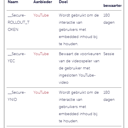
Naam
Aanbieder
Doel
bewaartermij
__Secure-
YouTube
Wordt gebruikt om de
180
ROLLOUT_T
interactie van
dagen
OKEN
gebruikers met
embedded inhoud bij
te houden.
__Secure-
YouTube
Bewaart de voorkeuren
Sessie
YEC
van de videospeler van
de gebruiker met
ingesloten YouTube-
video
__Secure-
YouTube
Wordt gebruikt om de
180
YNID
interactie van
dagen
gebruikers met
embedded inhoud bij
te houden.