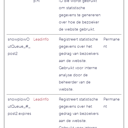
p.nl
ID die wordt gebruikt
om statistische
gegevens te genereren
over hoe de bezoeker
de website gebruikt.
snowplowO
Leadinfo
Registreert statistische
Permane
utQueue_#_
gegevens over het
nt
post2
gedrag van bezoekers
aan de website.
Gebruikt voor interne
analyse door de
beheerder van de
website.
snowplowO
Leadinfo
Registreert statistische
Permane
utQueue_#_
gegevens over het
nt
post2.expires
gedrag van bezoekers
aan de website.
Gebruikt voor interne