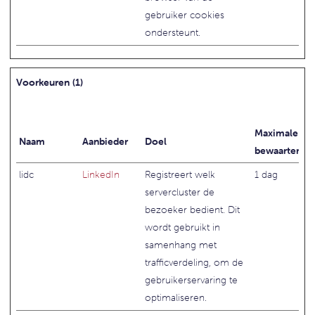
gebruiker cookies
ondersteunt.
Voorkeuren (1)
Maximale
Naam
Aanbieder
Doel
bewaartermij
lidc
LinkedIn
Registreert welk
1 dag
servercluster de
bezoeker bedient. Dit
wordt gebruikt in
samenhang met
trafficverdeling, om de
gebruikerservaring te
optimaliseren.