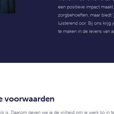
een positieve impact maakt. 
zorgbehoeften, maar biedt 
luisterend oor. Bij ons krij
te maken in de levens van 
de voorwaarden
k is. Daarom geven we je de vrijheid om je werk zo in te 