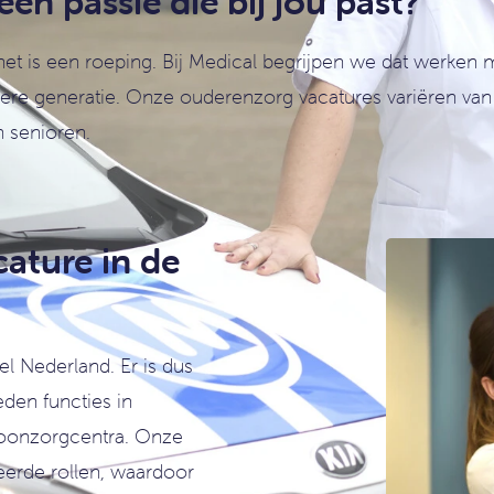
en passie die bij jou past?
het is een roeping. Bij Medical begrijpen we dat werken 
dere generatie. Onze ouderenzorg vacatures variëren van 
n senioren.
ature in de
l Nederland. Er is dus
eden functies in
woonzorgcentra. Onze
seerde rollen, waardoor