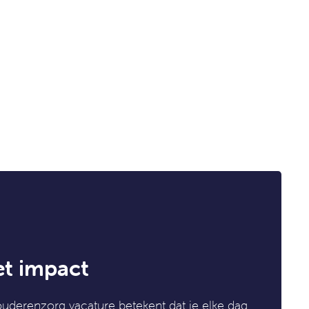
et impact
ouderenzorg vacature betekent dat je elke dag