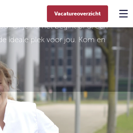
ures
Vacatureoverzicht
! Of je nu net begint of al een
de ideale plek voor jou. Kom en