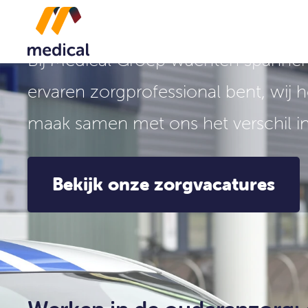
Vind jouw droombaan in éé
Bij Medical Groep wachten spannend
ervaren zorgprofessional bent, wij
maak samen met ons het verschil i
Bekijk onze zorgvacatures