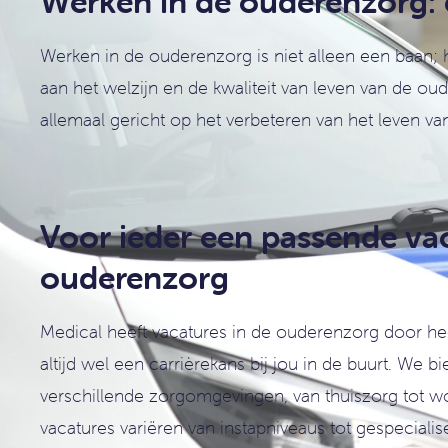
Werken in de ouderenzorg: e
Werken in de ouderenzorg is niet alleen een baan; 
aan het welzijn en de kwaliteit van leven van de ou
allemaal gericht op het verbeteren van het leven va
Voor ieder een passende vac
ouderenzorg
Medical heeft vacatures in de ouderenzorg door hee
altijd wel een carrièrekans bij jou in de buurt. We bi
verschillende zorgomgevingen, van thuiszorg tot 
vacatures variëren van instapniveaus tot gespeciali