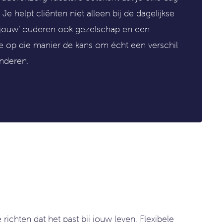
Je helpt cliënten niet alleen bij de dagelijkse
'jouw’ ouderen ook gezelschap en een
g je op die manier de kans om écht een verschil
anderen.
richten dat het past bij jouw leven. Flexibele