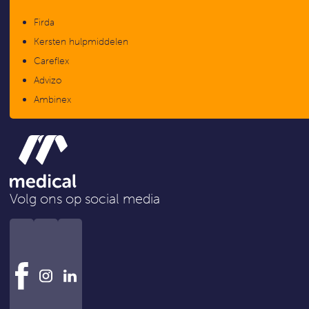
Firda
Kersten hulpmiddelen
Careflex
Advizo
Ambinex
Volg ons op social media