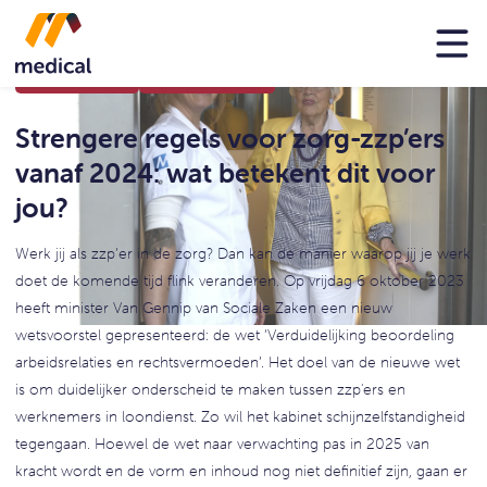
28 DECEMBER 2023
LEESTIJD: 5 MINUTEN
Strengere regels voor zorg-zzp’ers
vanaf 2024: wat betekent dit voor
jou?
Werk jij als zzp’er in de zorg? Dan kan de manier waarop jij je werk
doet de komende tijd flink veranderen. Op vrijdag 6 oktober 2023
heeft minister Van Gennip van Sociale Zaken een nieuw
wetsvoorstel gepresenteerd: de wet ‘Verduidelijking beoordeling
arbeidsrelaties en rechtsvermoeden’. Het doel van de nieuwe wet
is om duidelijker onderscheid te maken tussen zzp'ers en
werknemers in loondienst. Zo wil het kabinet schijnzelfstandigheid
tegengaan. Hoewel de wet naar verwachting pas in 2025 van
kracht wordt en de vorm en inhoud nog niet definitief zijn, gaan er